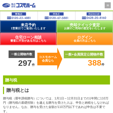
来店予約
売却クイック査定
1営業日でご返信いたします
お家のご売却の査定をいたします
住宅ローン相談
ログイン
審査に不安がある方はこちら
会員の方はこちら
一般公開物件数
一般+会員限定公開物件数
コスモホーム
388
297
会員なら
件
件
贈与税
贈与税とは
贈与税（暦年課税贈与）については、1月1日～12月31日までの1年間に110万
円（贈与税の基礎控除）を越える贈与を受けた人は、申告と納税をしなければ
なりません。なお、贈与を受けた金額が110万円以下であれば申告は不要で
す。