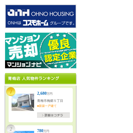
2,680
万円
青梅市梅郷５丁目
■新築一戸建て
780
万円