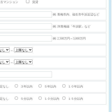
古マンション
賃貸
例: 青梅市内、福生市牛浜近辺など
例: JR青梅線「牛浜駅」など
例: 2,500万円～3,000万円
～
～
定なし
３年以内
５年以内
１０年以内
定なし
５分以内
１０分以内
１５分以内