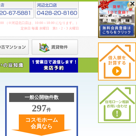
19:00 （※河辺北口店は、10:00～18:00 になります。）
定休日 毎週 水曜日 第1・2・3 火曜日
一般公開物件数
297
件
コスモホーム
会員なら