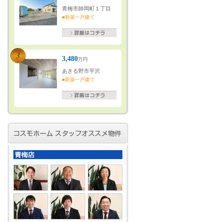
青梅市師岡町１丁目
■新築一戸建て
3,480
万円
あきる野市平沢
■新築一戸建て