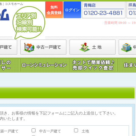
地｜コスモホーム
無料
ログイン
会員登録
営業時間 09:00 ～ 
頂き、お客様の情報を下記フォームにご記入の上送信して下さい。
内いたします。
築一戸建て
中古一戸建て
土地