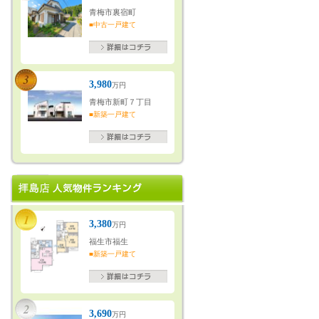
青梅市裏宿町
■中古一戸建て
3,980
万円
青梅市新町７丁目
■新築一戸建て
3,380
万円
福生市福生
■新築一戸建て
3,690
万円