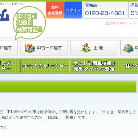
地｜コスモホーム
無料
ログイン
会員登録
営業時間 09:00 ～ 
ど、不動産の取引の際はほぼ例外なく契約書を交わします。このとき、契約書など
行為によって納付するのが 「印紙税」 （国税） です。
です。