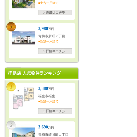
■中古一戸建て
3,980
万円
青梅市新町７丁目
■新築一戸建て
3,380
万円
福生市福生
■新築一戸建て
3,690
万円
青梅市師岡町１丁目