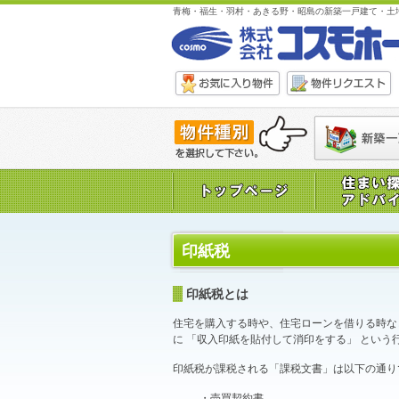
青梅・福生・羽村・あきる野・昭島の新築一戸建て・土
印紙税
印紙税とは
住宅を購入する時や、住宅ローンを借りる時な
に 「収入印紙を貼付して消印をする」 という
印紙税が課税される「課税文書」は以下の通り
・売買契約書