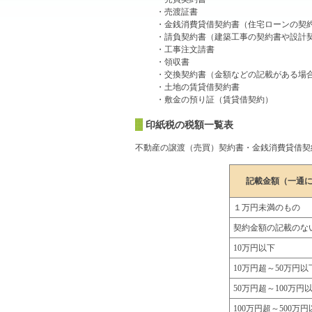
・売渡証書
・金銭消費貸借契約書（住宅ローンの契
・請負契約書（建築工事の契約書や設計
・工事注文請書
・領収書
・交換契約書（金額などの記載がある場
・土地の賃貸借契約書
・敷金の預り証（賃貸借契約）
印紙税の税額一覧表
不動産の譲渡（売買）契約書・金銭消費貸借契約
記載金額（一通
１万円未満のもの
契約金額の記載のな
10万円以下
10万円超～50万円以
50万円超～100万円
100万円超～500万