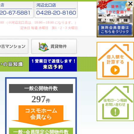
19:00 （※河辺北口店は、10:00～18:00 になります。）
定休日 毎週 水曜日 第1・2・3 火曜日
一般公開物件数
297
件
コスモホーム
会員なら
一般+会員限定公開物件数