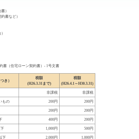
約書）
契約書など）
合）
書（住宅ローン契約書）- 1号文書
税額
税額
につき）
(H26.3.31まで)
(H26.4.1～H30.3.31)
非課税
非課税
いもの
200円
200円
200円
200円
下
400円
200円
以下
1,000円
500円
円以下
2,000円
1,000円