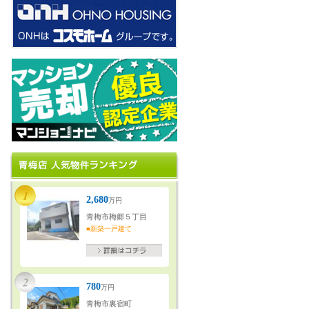
2,680
万円
青梅市梅郷５丁目
■新築一戸建て
780
万円
青梅市裏宿町