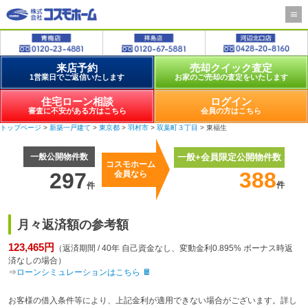
来店予約
売却クイック査定
1営業日でご返信いたします
お家のご売却の査定をいたします
住宅ローン相談
ログイン
審査に不安がある方はこちら
会員の方はこちら
トップページ
>
新築一戸建て
>
東京都
>
羽村市
>
双葉町３丁目
> 東福生
一般公開物件数
一般+会員限定公開物件数
コスモホーム
388
297
会員なら
件
件
月々返済額の参考額
123,465円
（返済期間 / 40年 自己資金なし、変動金利0.895% ボーナス時返
済なしの場合）
⇒
ローンシミュレーションはこちら
お客様の借入条件等により、上記金利が適用できない場合がございます。詳し