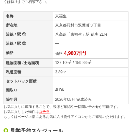
くは弊社までご相談下さい。
名称
東福生
所在地
東京都羽村市双葉町３丁目
沿線 / 駅 ①
八高線「東福生」駅 徒歩 21分
—
沿線 / 駅 ②
価格
4,980万円
価格
2
2
127.10m
/ 159.83m
建物面積 /土地面積
私道面積
3.89㎡
—
セットバック面積
4LDK
間取り
築年月
2026年05月 完成済み
お気に入りに追加することで、後ほど確認や一括問い合わせが可能です。
お気に入りした物件は
コチラ
、
もしくはページ上部にあるお気に入り物件アイコンからご確認いただけます。
見学予約スケジュール