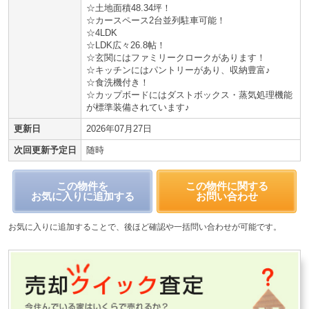
☆土地面積48.34坪！
☆カースペース2台並列駐車可能！
☆4LDK
☆LDK広々26.8帖！
☆玄関にはファミリークロークがあります！
☆キッチンにはパントリーがあり、収納豊富♪
☆食洗機付き！
☆カップボードにはダストボックス・蒸気処理機能
が標準装備されています♪
更新日
2026年07月27日
次回更新予定日
随時
この物件を
この物件に関する
お気に入りに追加する
お問い合わせ
お気に入りに追加することで、後ほど確認や一括問い合わせが可能です。