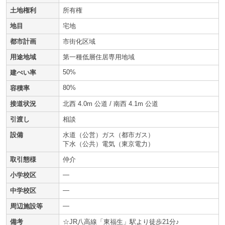
土地権利
所有権
地目
宅地
都市計画
市街化区域
用途地域
第一種低層住居専用地域
50%
建ぺい率
80%
容積率
接道状況
北西 4.0m 公道 / 南西 4.1m 公道
引渡し
相談
設備
水道（公営）ガス（都市ガス）
下水（公共）電気（東京電力）
取引態様
仲介
—
小学校区
—
中学校区
—
周辺施設等
備考
☆JR八高線「東福生」駅より徒歩21分♪