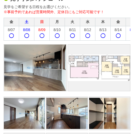
見学をご希望する日程をお選びください。
※事前予約であれば営業時間外、定休日にもご対応可能です！
金
土
日
月
火
水
木
金
8/07
8/08
8/09
8/10
8/11
8/12
8/13
8/14
8/
◯
◯
◯
◯
◯
◯
◯
◯