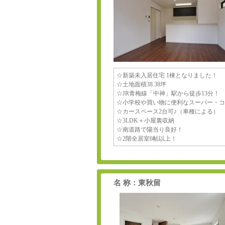
☆新築未入居住宅 1棟となりました！
☆土地面積38.38坪
☆JR青梅線「中神」駅から徒歩13分！
☆小学校や買い物に便利なスーパー・コ
☆カースペース2台可♪（車種による）
☆3LDK＋小屋裏収納
☆南道路で陽当り良好！
☆2階全居室6帖以上！
名 称：東秋留