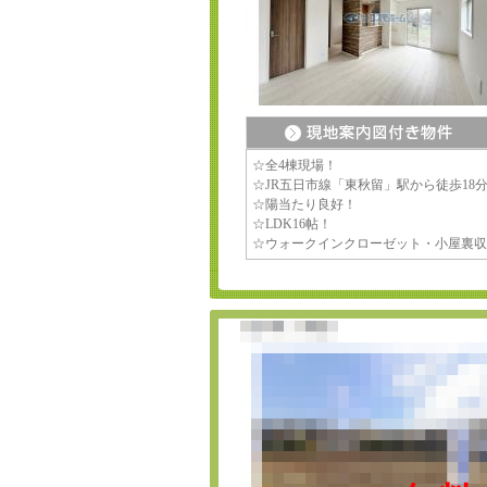
☆全4棟現場！
☆JR五日市線「東秋留」駅から徒歩18
☆陽当たり良好！
☆LDK16帖！
☆ウォークインクローゼット・小屋裏収