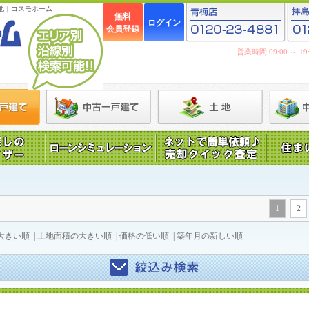
地｜コスモホーム
無料
ログイン
会員登録
営業時間 09:00 ～ 
1
2
大きい順
|
土地面積の大きい順
|
価格の低い順
|
築年月の新しい順