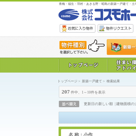
青梅・福生・羽村・あきる野・昭島の新築一戸建て・土
トップページ
>
新築一戸建て
>
検索結果
207
件中、1～10件を表示
更新日の新しい順
|
建物面積の
名 称：小作