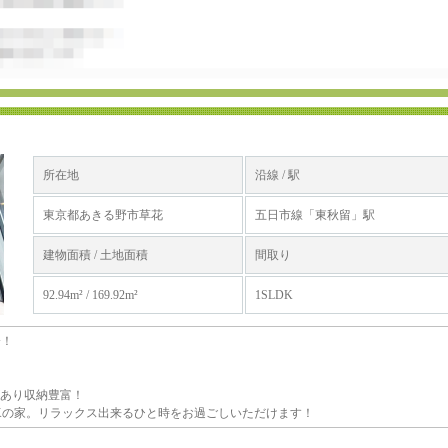
所在地
沿線 / 駅
東京都あきる野市草花
五日市線「東秋留」駅
建物面積 / 土地面積
間取り
92.94m² / 169.92m²
1SLDK
分！
あり収納豊富！
DKの家。リラックス出来るひと時をお過ごしいただけます！