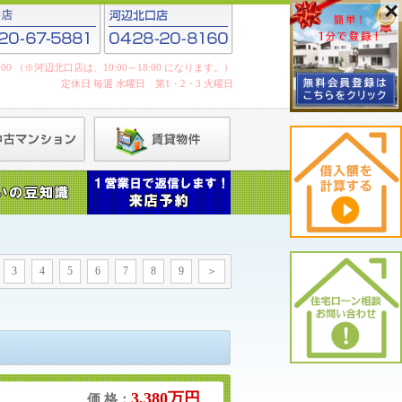
19:00 （※河辺北口店は、10:00～18:00 になります。）
定休日 毎週 水曜日 第1・2・3 火曜日
3
4
5
6
7
8
9
＞
3,380万円
価 格：