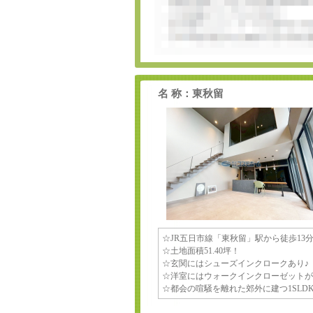
名 称：東秋留
☆JR五日市線「東秋留」駅から徒歩13
☆土地面積51.40坪！
☆玄関にはシューズインクロークあり♪
☆洋室にはウォークインクローゼットが
☆都会の喧騒を離れた郊外に建つ1SL