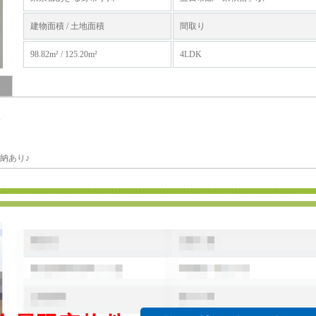
建物面積 / 土地面積
間取り
98.82m² / 125.20m²
4LDK
分
納あり♪