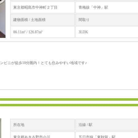
東京都昭島市中神町２丁目
青梅線「中神」駅
建物面積 / 土地面積
間取り
86.11m² / 126.87m²
3LDK
ンビニが徒歩10分圏内！とても住みやすい地域です♪
所在地
沿線 / 駅
東京都あきる野市小川
五日市線「東秋留」駅