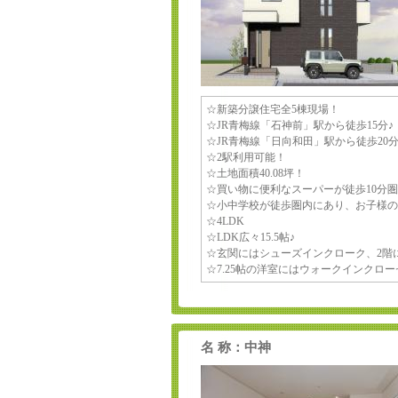
☆新築分譲住宅全5棟現場！
☆JR青梅線「石神前」駅から徒歩15分♪
☆JR青梅線「日向和田」駅から徒歩20分
☆2駅利用可能！
☆土地面積40.08坪！
☆買い物に便利なスーパーが徒歩10分
☆小中学校が徒歩圏内にあり、お子様の
☆4LDK
☆LDK広々15.5帖♪
☆玄関にはシューズインクローク、2階
☆7.25帖の洋室にはウォークインクロ
名 称：中神