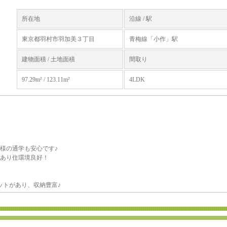
所在地
沿線 / 駅
東京都羽村市羽加美３丁目
青梅線「小作」駅
建物面積 / 土地面積
間取り
97.29m² / 123.11m²
4LDK
様の通学も安心です♪
あり住環境良好！
ットがあり、収納豊富♪