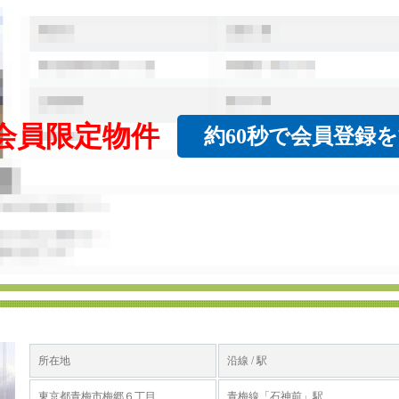
会員限定物件
約60秒で会員登録
所在地
沿線 / 駅
東京都青梅市梅郷６丁目
青梅線「石神前」駅