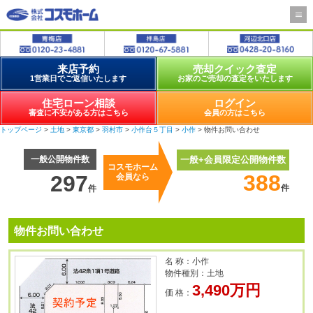
来店予約
売却クイック査定
1営業日でご返信いたします
お家のご売却の査定をいたします
住宅ローン相談
ログイン
審査に不安がある方はこちら
会員の方はこちら
トップページ
>
土地
>
東京都
>
羽村市
>
小作台５丁目
>
小作
> 物件お問い合わせ
一般公開物件数
一般+会員限定公開物件数
コスモホーム
388
297
会員なら
件
件
物件お問い合わせ
名 称：小作
物件種別：土地
3,490万円
価 格：