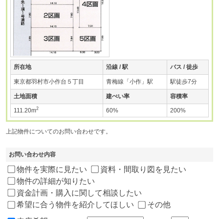
所在地
沿線 / 駅
バス / 徒歩
東京都羽村市小作台５丁目
青梅線「小作」駅
駅徒歩7分
土地面積
建ぺい率
容積率
2
111.20m
60%
200%
上記物件についてのお問い合わせです。
お問い合わせ内容
物件を実際に見たい
資料・間取り図を見たい
物件の詳細が知りたい
資金計画・購入に関して相談したい
希望に合う物件を紹介してほしい
その他