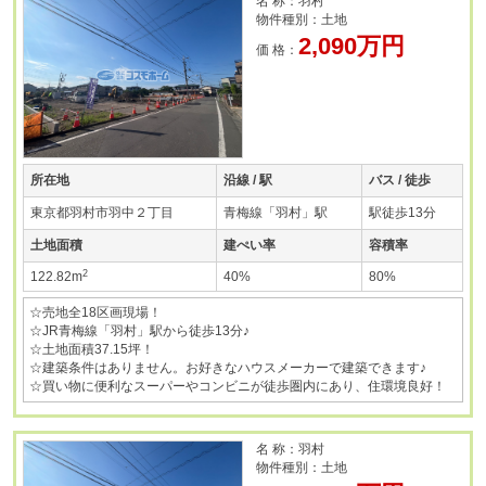
名 称：羽村
物件種別：土地
2,090万円
価 格：
所在地
沿線 / 駅
バス / 徒歩
東京都羽村市羽中２丁目
青梅線「羽村」駅
駅徒歩13分
土地面積
建ぺい率
容積率
2
122.82m
40%
80%
☆売地全18区画現場！
☆JR青梅線「羽村」駅から徒歩13分♪
☆土地面積37.15坪！
☆建築条件はありません。お好きなハウスメーカーで建築できます♪
☆買い物に便利なスーパーやコンビニが徒歩圏内にあり、住環境良好！
名 称：羽村
物件種別：土地