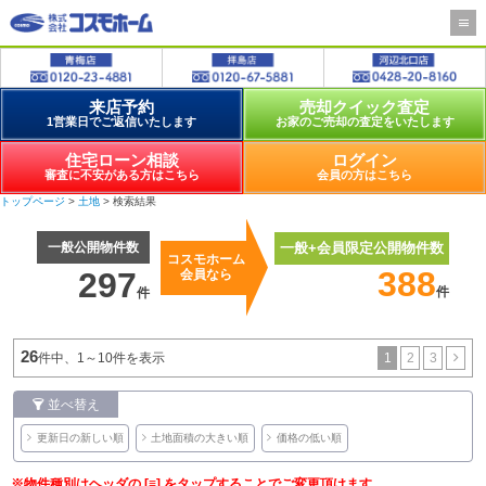
来店予約
売却クイック査定
1営業日でご返信いたします
お家のご売却の査定をいたします
住宅ローン相談
ログイン
審査に不安がある方はこちら
会員の方はこちら
トップページ
>
土地
> 検索結果
一般公開物件数
一般+会員限定公開物件数
コスモホーム
388
297
会員なら
件
件
26
1
2
3
件中、1～10件を表示
並べ替え
更新日の新しい順
土地面積の大きい順
価格の低い順
※物件種別はヘッダの [≡] をタップすることでご変更頂けます。