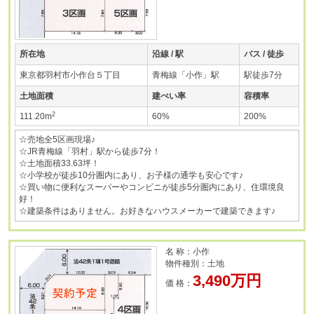
所在地
沿線 / 駅
バス / 徒歩
東京都羽村市小作台５丁目
青梅線「小作」駅
駅徒歩7分
土地面積
建ぺい率
容積率
2
111.20m
60%
200%
☆売地全5区画現場♪
☆JR青梅線「羽村」駅から徒歩7分！
☆土地面積33.63坪！
☆小学校が徒歩10分圏内にあり、お子様の通学も安心です♪
☆買い物に便利なスーパーやコンビニが徒歩5分圏内にあり、住環境良
好！
☆建築条件はありません。お好きなハウスメーカーで建築できます♪
名 称：小作
物件種別：土地
3,490万円
価 格：