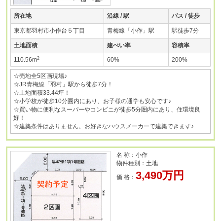
所在地
沿線 / 駅
バス / 徒歩
東京都羽村市小作台５丁目
青梅線「小作」駅
駅徒歩7分
土地面積
建ぺい率
容積率
2
110.56m
60%
200%
☆売地全5区画現場♪
☆JR青梅線「羽村」駅から徒歩7分！
☆土地面積33.44坪！
☆小学校が徒歩10分圏内にあり、お子様の通学も安心です♪
☆買い物に便利なスーパーやコンビニが徒歩5分圏内にあり、住環境良
好！
☆建築条件はありません。お好きなハウスメーカーで建築できます♪
名 称：小作
物件種別：土地
3,490万円
価 格：