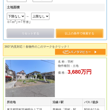
土地面積
～
2
※｢m
｣＝｢平米｣
リセットする
以上の条件で検索する
360°内見対応！各物件のこのマークをクリック！
名 称：羽村
物件種別：土地
3,680万円
価 格：
所在地
沿線 / 駅
バス / 徒歩
東京都羽村市神明台１丁目
青梅線「羽村」駅
駅徒歩11分