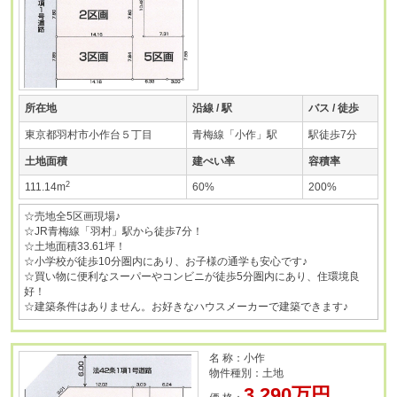
所在地
沿線 / 駅
バス / 徒歩
東京都羽村市小作台５丁目
青梅線「小作」駅
駅徒歩7分
土地面積
建ぺい率
容積率
2
111.14m
60%
200%
☆売地全5区画現場♪
☆JR青梅線「羽村」駅から徒歩7分！
☆土地面積33.61坪！
☆小学校が徒歩10分圏内にあり、お子様の通学も安心です♪
☆買い物に便利なスーパーやコンビニが徒歩5分圏内にあり、住環境良
好！
☆建築条件はありません。お好きなハウスメーカーで建築できます♪
名 称：小作
物件種別：土地
3,290万円