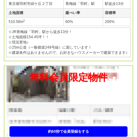
東京都羽村市緑ケ丘２丁目
青梅線「羽村」駅
駅徒歩13分
土地面積
建ぺい率
容積率
2
510.58m
60%
200%
☆JR青梅線「羽村」駅から徒歩13分！
☆土地面積154.45坪！！
☆現況更地♪
☆25m公道（一般都道249号線）に面しています！
☆建築条件はありませんので、お好きなハウスメーカーで建築できます♪
無料会員限定物件
約60秒で会員登録をする