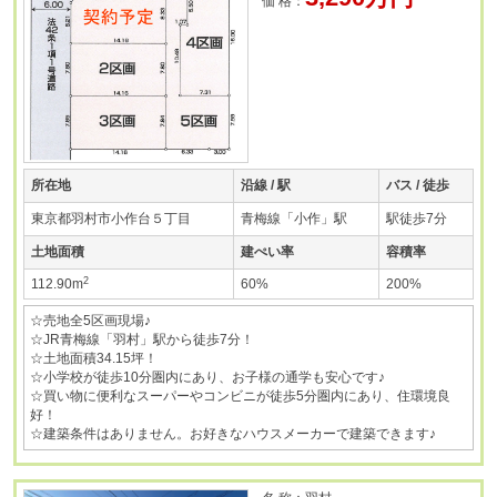
価 格：
所在地
沿線 / 駅
バス / 徒歩
東京都羽村市小作台５丁目
青梅線「小作」駅
駅徒歩7分
土地面積
建ぺい率
容積率
2
112.90m
60%
200%
☆売地全5区画現場♪
☆JR青梅線「羽村」駅から徒歩7分！
☆土地面積34.15坪！
☆小学校が徒歩10分圏内にあり、お子様の通学も安心です♪
☆買い物に便利なスーパーやコンビニが徒歩5分圏内にあり、住環境良
好！
☆建築条件はありません。お好きなハウスメーカーで建築できます♪