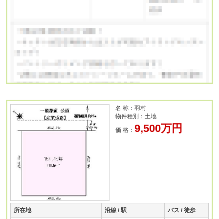
名 称：羽村
物件種別：土地
9,500万円
価 格：
所在地
沿線 / 駅
バス / 徒歩