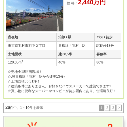
2,440万円
価 格：
所在地
沿線 / 駅
バス / 徒歩
東京都羽村市羽中２丁目
青梅線「羽村」駅
駅徒歩13分
土地面積
建ぺい率
容積率
2
120.05m
40%
80%
☆売地全18区画現場！
☆JR青梅線「羽村」駅から徒歩13分♪
☆土地面積36.31坪！
☆建築条件はありません。お好きなハウスメーカーで建築できます♪
☆買い物に便利なスーパーやコンビニが徒歩圏内にあり、住環境良好！
26
1
2
3
件中、1～10件を表示