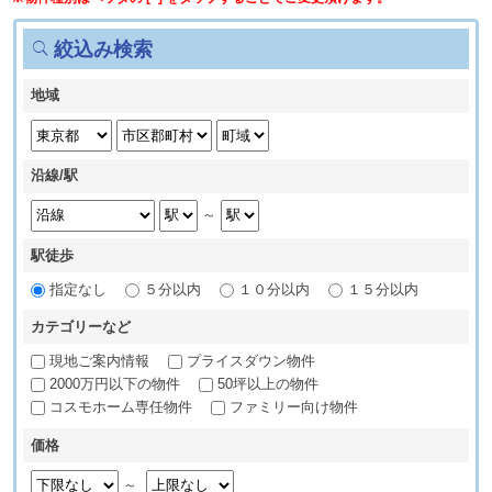
絞込み検索
地域
沿線/駅
～
駅徒歩
指定なし
５分以内
１０分以内
１５分以内
カテゴリーなど
現地ご案内情報
プライスダウン物件
2000万円以下の物件
50坪以上の物件
コスモホーム専任物件
ファミリー向け物件
価格
～