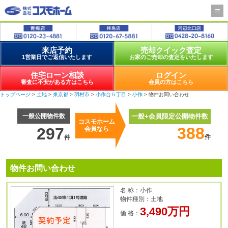
来店予約
売却クイック査定
1営業日でご返信いたします
お家のご売却の査定をいたします
住宅ローン相談
ログイン
審査に不安がある方はこちら
会員の方はこちら
トップページ
>
土地
>
東京都
>
羽村市
>
小作台５丁目
>
小作
> 物件お問い合わせ
一般公開物件数
一般+会員限定公開物件数
コスモホーム
388
297
会員なら
件
件
物件お問い合わせ
名 称：小作
物件種別：土地
3,490万円
価 格：