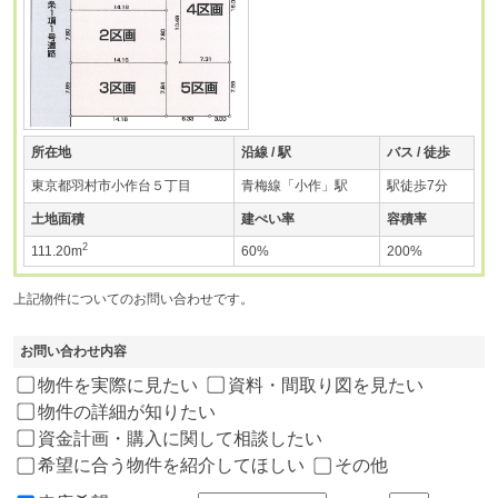
所在地
沿線 / 駅
バス / 徒歩
東京都羽村市小作台５丁目
青梅線「小作」駅
駅徒歩7分
土地面積
建ぺい率
容積率
2
111.20m
60%
200%
上記物件についてのお問い合わせです。
お問い合わせ内容
物件を実際に見たい
資料・間取り図を見たい
物件の詳細が知りたい
資金計画・購入に関して相談したい
希望に合う物件を紹介してほしい
その他