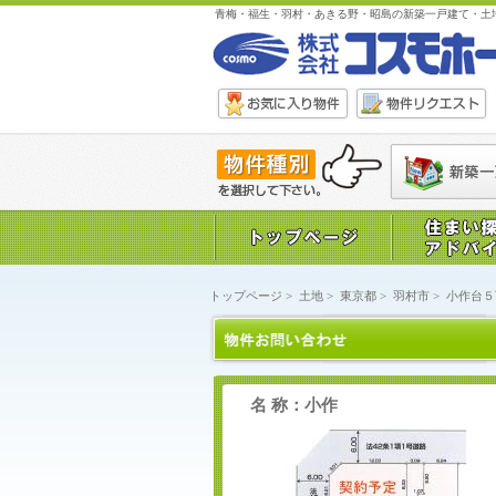
青梅・福生・羽村・あきる野・昭島の新築一戸建て・土
トップページ
>
土地
>
東京都
>
羽村市
>
小作台５
名 称：小作