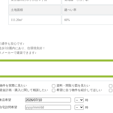
土地面積
建ぺい率
111.20m²
60%
の通学も安心です♪
徒歩5分圏内にあり、住環境良好！
スメーカーで建築できます♪
物件を実際に見たい
資料・間取り図を見たい
資金計画・購入に関して相談したい
希望に合う物件を紹介してほしい
来店希望
時
自宅訪問希望
時