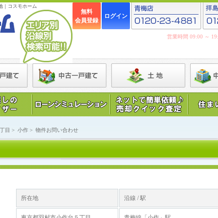
地｜コスモホーム
無料
ログイン
会員登録
営業時間 09:00 ～ 
丁目
>
小作
>
物件お問い合わせ
所在地
沿線 / 駅
東京都羽村市小作台５丁目
青梅線「小作」駅