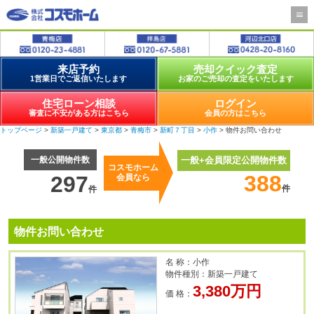
来店予約
売却クイック査定
1営業日でご返信いたします
お家のご売却の査定をいたします
住宅ローン相談
ログイン
審査に不安がある方はこちら
会員の方はこちら
トップページ
>
新築一戸建て
>
東京都
>
青梅市
>
新町７丁目
>
小作
> 物件お問い合わせ
一般公開物件数
一般+会員限定公開物件数
コスモホーム
388
297
会員なら
件
件
物件お問い合わせ
名 称：小作
物件種別：新築一戸建て
3,380万円
価 格：