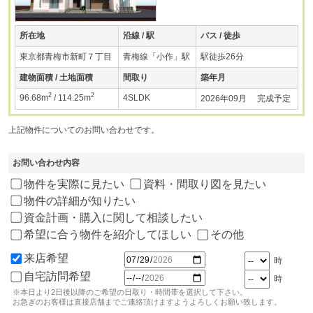
所在地
沿線 / 駅
バス / 徒歩
東京都青梅市新町７丁目
青梅線「小作」駅
駅徒歩26分
建物面積 / 土地面積
間取り
築年月
2
2
96.68m
/ 114.25m
4SLDK
2026年09月 完成予定
上記物件についてのお問い合わせです。
お問い合わせ内容
物件を実際に見たい
資料・間取り図を見たい
物件の詳細が知りたい
資金計画・購入に関して相談したい
希望に合う物件を紹介してほしい
その他
来店希望
時
自宅訪問希望
時
※本日より2日後以降のご希望の日取り・時間帯を選択して下さい。
お急ぎのお客様は直接店舗までご連絡頂けますようよろしくお願い致します。