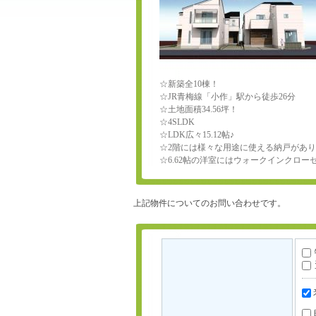
☆新築全10棟！
☆JR青梅線「小作」駅から徒歩26分
☆土地面積34.56坪！
☆4SLDK
☆LDK広々15.12帖♪
☆2階には様々な用途に使える納戸があり
☆6.62帖の洋室にはウォークインクロー
上記物件についてのお問い合わせです。