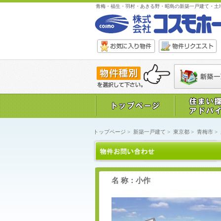
青梅・福生・羽村・あきる野・昭島の新築一戸建て・土
トップページ
>
新築一戸建て
>
東京都
>
青梅市
>
名 称：小作