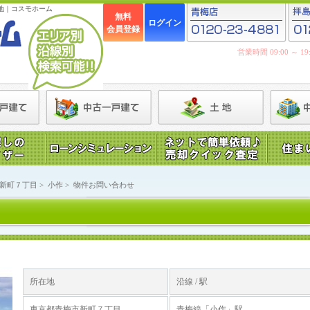
地｜コスモホーム
無料
ログイン
会員登録
営業時間 09:00 ～ 
新町７丁目
>
小作
>
物件お問い合わせ
所在地
沿線 / 駅
東京都青梅市新町７丁目
青梅線「小作」駅