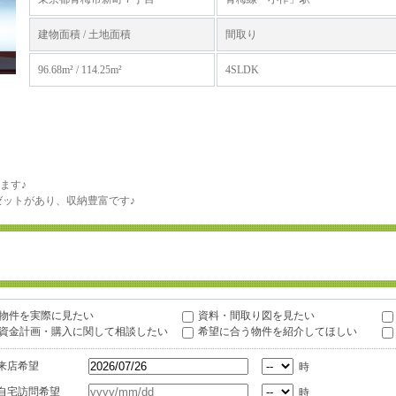
建物面積 / 土地面積
間取り
96.68m² / 114.25m²
4SLDK
ます♪
ゼットがあり、収納豊富です♪
物件を実際に見たい
資料・間取り図を見たい
資金計画・購入に関して相談したい
希望に合う物件を紹介してほしい
来店希望
時
自宅訪問希望
時