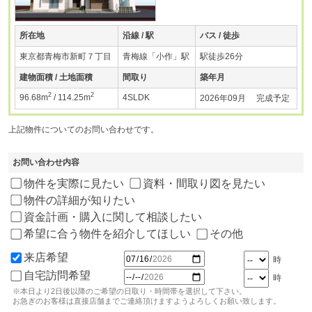
所在地
沿線 / 駅
バス / 徒歩
東京都青梅市新町７丁目
青梅線「小作」駅
駅徒歩26分
建物面積 / 土地面積
間取り
築年月
2
2
96.68m
/ 114.25m
4SLDK
2026年09月 完成予定
上記物件についてのお問い合わせです。
お問い合わせ内容
物件を実際に見たい
資料・間取り図を見たい
物件の詳細が知りたい
資金計画・購入に関して相談したい
希望に合う物件を紹介してほしい
その他
来店希望
時
自宅訪問希望
時
※本日より2日後以降のご希望の日取り・時間帯を選択して下さい。
お急ぎのお客様は直接店舗までご連絡頂けますようよろしくお願い致します。