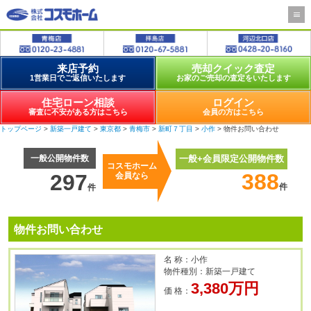
来店予約
売却クイック査定
1営業日でご返信いたします
お家のご売却の査定をいたします
住宅ローン相談
ログイン
審査に不安がある方はこちら
会員の方はこちら
トップページ
>
新築一戸建て
>
東京都
>
青梅市
>
新町７丁目
>
小作
> 物件お問い合わせ
一般公開物件数
一般+会員限定公開物件数
コスモホーム
388
297
会員なら
件
件
物件お問い合わせ
名 称：小作
物件種別：新築一戸建て
3,380万円
価 格：