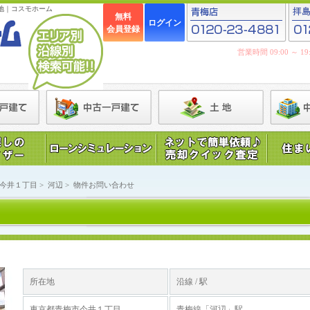
地｜コスモホーム
無料
ログイン
会員登録
営業時間 09:00 ～ 
今井１丁目
>
河辺
>
物件お問い合わせ
所在地
沿線 / 駅
東京都青梅市今井１丁目
青梅線「河辺」駅