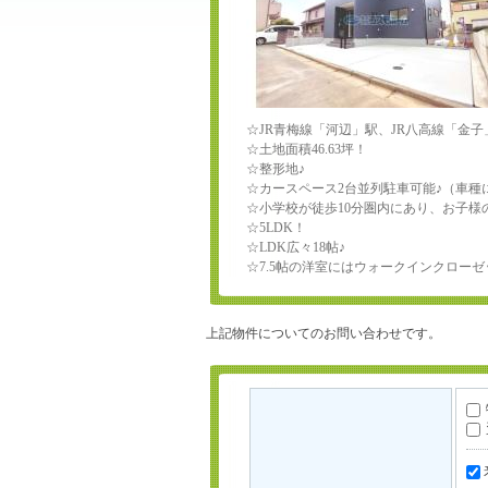
☆JR青梅線「河辺」駅、JR八高線「金子
☆土地面積46.63坪！
☆整形地♪
☆カースペース2台並列駐車可能♪（車種
☆小学校が徒歩10分圏内にあり、お子様
☆5LDK！
☆LDK広々18帖♪
☆7.5帖の洋室にはウォークインクロー
上記物件についてのお問い合わせです。