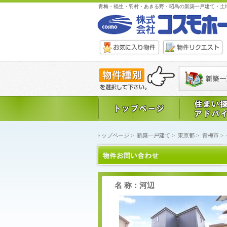
青梅・福生・羽村・あきる野・昭島の新築一戸建て・土
トップページ
>
新築一戸建て
>
東京都
>
青梅市
>
名 称：河辺