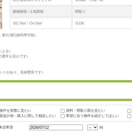
建物面積 / 土地面積
間取り
105.70m² / 154.16m²
5LDK
」駅の2駅2線利用可能♪
による）
の通学も安心です♪
ゼットがあり、収納豊富です♪
物件を実際に見たい
資料・間取り図を見たい
資金計画・購入に関して相談したい
希望に合う物件を紹介してほしい
来店希望
時