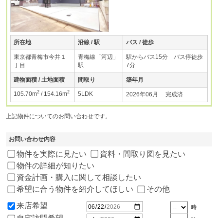
所在地
沿線 / 駅
バス / 徒歩
東京都青梅市今井１
青梅線「河辺」
駅からバス15分 バス停徒歩
丁目
駅
7分
建物面積 / 土地面積
間取り
築年月
2
2
105.70m
/ 154.16m
5LDK
2026年06月 完成済
上記物件についてのお問い合わせです。
お問い合わせ内容
物件を実際に見たい
資料・間取り図を見たい
物件の詳細が知りたい
資金計画・購入に関して相談したい
希望に合う物件を紹介してほしい
その他
来店希望
時