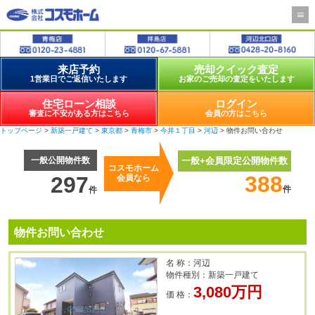
来店予約
売却クイック査定
1営業日でご返信いたします
お家のご売却の査定をいたします
住宅ローン相談
ログイン
審査に不安がある方はこちら
会員の方はこちら
トップページ
>
新築一戸建て
>
東京都
>
青梅市
>
今井１丁目
>
河辺
> 物件お問い合わせ
一般公開物件数
一般+会員限定公開物件数
コスモホーム
388
297
会員なら
件
件
物件お問い合わせ
名 称：河辺
物件種別：新築一戸建て
3,080万円
価 格：