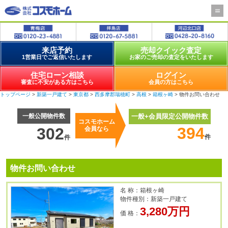
来店予約
売却クイック査定
1営業日でご返信いたします
お家のご売却の査定をいたします
住宅ローン相談
ログイン
審査に不安がある方はこちら
会員の方はこちら
トップページ
>
新築一戸建て
>
東京都
>
西多摩郡瑞穂町
>
高根
>
箱根ヶ崎
> 物件お問い合わせ
一般公開物件数
一般+会員限定公開物件数
コスモホーム
394
302
会員なら
件
件
物件お問い合わせ
名 称：箱根ヶ崎
物件種別：新築一戸建て
3,280万円
価 格：