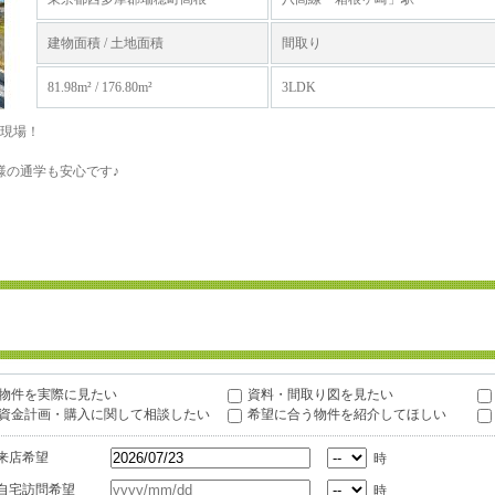
建物面積 / 土地面積
間取り
81.98m² / 176.80m²
3LDK
棟現場！
様の通学も安心です♪
物件を実際に見たい
資料・間取り図を見たい
資金計画・購入に関して相談したい
希望に合う物件を紹介してほしい
来店希望
時
自宅訪問希望
時