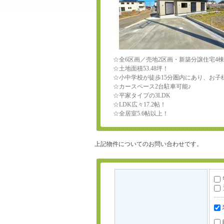
☆全6区画／売地2区画・新築分譲住宅4
☆土地面積53.48坪！
☆小中学校が徒歩15分圏内にあり、お子
☆カースペース2台駐車可能♪
☆平家タイプの3LDK
☆LDK広々17.2帖！
☆全居室5.6帖以上！
上記物件についてのお問い合わせです。