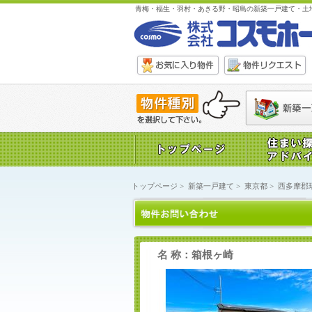
青梅・福生・羽村・あきる野・昭島の新築一戸建て・土
トップページ
>
新築一戸建て
>
東京都
>
西多摩郡
名 称：箱根ヶ崎