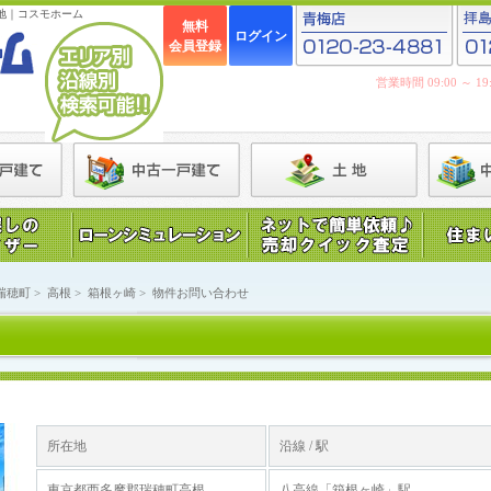
地｜コスモホーム
無料
ログイン
会員登録
営業時間 09:00 ～ 
瑞穂町
>
高根
>
箱根ヶ崎
>
物件お問い合わせ
所在地
沿線 / 駅
東京都西多摩郡瑞穂町高根
八高線「箱根ヶ崎」駅