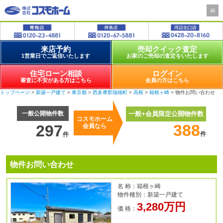
来店予約
売却クイック査定
1営業日でご返信いたします
お家のご売却の査定をいたします
住宅ローン相談
ログイン
審査に不安がある方はこちら
会員の方はこちら
トップページ
>
新築一戸建て
>
東京都
>
西多摩郡瑞穂町
>
高根
>
箱根ヶ崎
> 物件お問い合わせ
一般公開物件数
一般+会員限定公開物件数
コスモホーム
388
297
会員なら
件
件
物件お問い合わせ
名 称：箱根ヶ崎
物件種別：新築一戸建て
3,280万円
価 格：