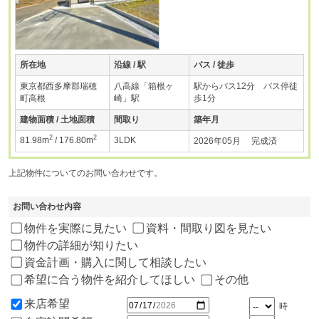
所在地
沿線 / 駅
バス / 徒歩
東京都西多摩郡瑞穂
八高線「箱根ヶ
駅からバス12分 バス停徒
町高根
崎」駅
歩1分
建物面積 / 土地面積
間取り
築年月
2
2
81.98m
/ 176.80m
3LDK
2026年05月 完成済
上記物件についてのお問い合わせです。
お問い合わせ内容
物件を実際に見たい
資料・間取り図を見たい
物件の詳細が知りたい
資金計画・購入に関して相談したい
希望に合う物件を紹介してほしい
その他
来店希望
時