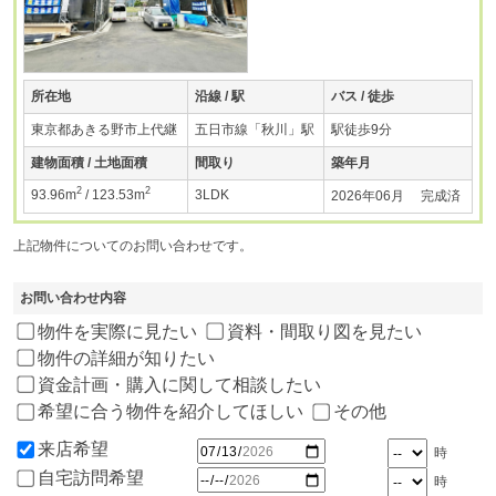
所在地
沿線 / 駅
バス / 徒歩
東京都あきる野市上代継
五日市線「秋川」駅
駅徒歩9分
建物面積 / 土地面積
間取り
築年月
2
2
93.96m
/ 123.53m
3LDK
2026年06月 完成済
上記物件についてのお問い合わせです。
お問い合わせ内容
物件を実際に見たい
資料・間取り図を見たい
物件の詳細が知りたい
資金計画・購入に関して相談したい
希望に合う物件を紹介してほしい
その他
来店希望
時
自宅訪問希望
時