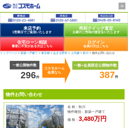
来店予約
売却クイック査定
1営業日でご返信いたします
お家のご売却の査定をいたします
住宅ローン相談
ログイン
審査に不安がある方はこちら
会員の方はこちら
トップページ
>
新築一戸建て
>
東京都
>
あきる野市
>
上代継
>
秋川
> 物件お問い合わせ
一般公開物件数
一般+会員限定公開物件数
コスモホーム
387
296
会員なら
件
件
物件お問い合わせ
名 称：秋川
物件種別：新築一戸建て
3,480万円
価 格：