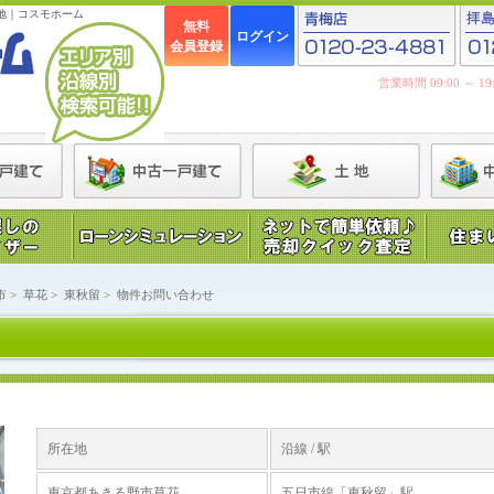
地｜コスモホーム
無料
ログイン
会員登録
営業時間 09:00 ～ 
市
>
草花
>
東秋留
>
物件お問い合わせ
所在地
沿線 / 駅
東京都あきる野市草花
五日市線「東秋留」駅