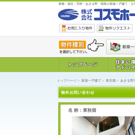
青梅・福生・羽村・あきる野・昭島の新築一戸建て・土
トップページ
>
新築一戸建て
>
東京都
>
あきる野
名 称：東秋留