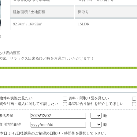
建物面積 / 土地面積
間取り
92.94m² / 169.92m²
1SLDK
！
あり収納豊富！
Kの家。リラックス出来るひと時をお過ごしいただけます！
物件を実際に見たい
資料・間取り図を見たい
資金計画・購入に関して相談したい
希望に合う物件を紹介してほしい
来店希望
時
自宅訪問希望
時
本日より2日後以降のご希望の日取り・時間帯を選択して下さい。