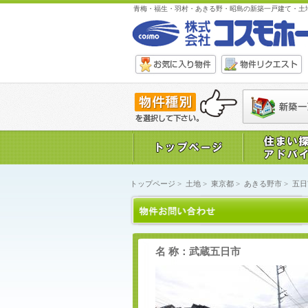
青梅・福生・羽村・あきる野・昭島の新築一戸建て・土
トップページ
>
土地
>
東京都
>
あきる野市
>
五日
名 称：武蔵五日市