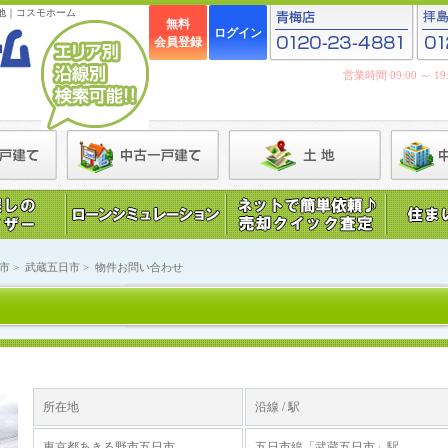
地｜コスモホーム
無料
ログイン
会員登録
営業時間 09:00 ～ 
市
>
武蔵五日市
>
物件お問い合わせ
所在地
沿線 / 駅
東京都あきる野市五日市
五日市線「武蔵五日市」駅