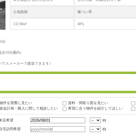
土地面積
建ぺい率
132.90m²
40%
6分
歩10分圏内♪
ハウスメーカーで建築できます♪
物件を実際に見たい
資料・間取り図を見たい
資金計画・購入に関して相談したい
希望に合う物件を紹介してほしい
来店希望
時
自宅訪問希望
時