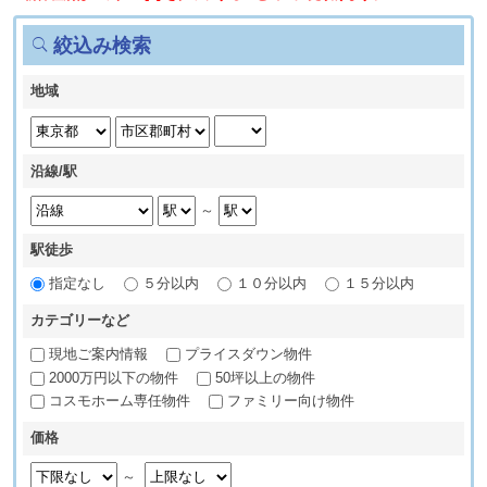
絞込み検索
地域
沿線/駅
～
駅徒歩
指定なし
５分以内
１０分以内
１５分以内
カテゴリーなど
現地ご案内情報
プライスダウン物件
2000万円以下の物件
50坪以上の物件
コスモホーム専任物件
ファミリー向け物件
価格
～