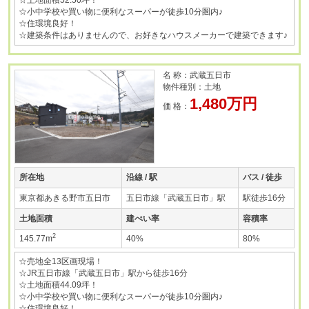
☆小中学校や買い物に便利なスーパーが徒歩10分圏内♪
☆住環境良好！
☆建築条件はありませんので、お好きなハウスメーカーで建築できます♪
名 称：武蔵五日市
物件種別：土地
1,480万円
価 格：
所在地
沿線 / 駅
バス / 徒歩
東京都あきる野市五日市
五日市線「武蔵五日市」駅
駅徒歩16分
土地面積
建ぺい率
容積率
2
145.77m
40%
80%
☆売地全13区画現場！
☆JR五日市線「武蔵五日市」駅から徒歩16分
☆土地面積44.09坪！
☆小中学校や買い物に便利なスーパーが徒歩10分圏内♪
☆住環境良好！