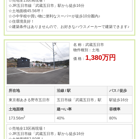
☆売地全13区画現場！
☆JR五日市線「武蔵五日市」駅から徒歩16分
☆土地面積45.56坪！
☆小中学校や買い物に便利なスーパーが徒歩10分圏内♪
☆住環境良好！
☆建築条件はありませんので、お好きなハウスメーカーで建築できます♪
名 称：武蔵五日市
物件種別：土地
1,380万円
価 格：
所在地
沿線 / 駅
バス / 徒歩
東京都あきる野市五日市
五日市線「武蔵五日市」駅
駅徒歩16分
土地面積
建ぺい率
容積率
2
173.56m
40%
80%
☆売地全13区画現場！
☆JR五日市線「武蔵五日市」駅から徒歩16分
☆土地面積52.50坪！