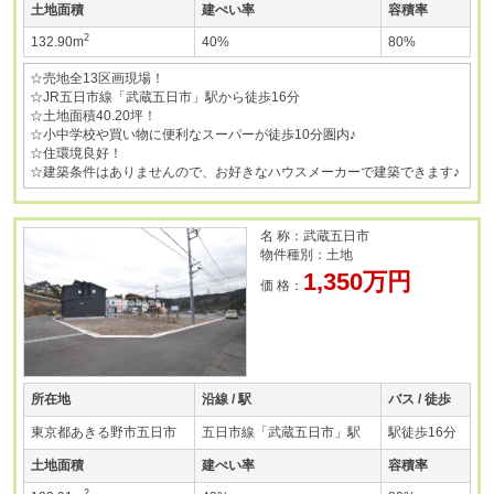
土地面積
建ぺい率
容積率
2
132.90m
40%
80%
☆売地全13区画現場！
☆JR五日市線「武蔵五日市」駅から徒歩16分
☆土地面積40.20坪！
☆小中学校や買い物に便利なスーパーが徒歩10分圏内♪
☆住環境良好！
☆建築条件はありませんので、お好きなハウスメーカーで建築できます♪
名 称：武蔵五日市
物件種別：土地
1,350万円
価 格：
所在地
沿線 / 駅
バス / 徒歩
東京都あきる野市五日市
五日市線「武蔵五日市」駅
駅徒歩16分
土地面積
建ぺい率
容積率
2