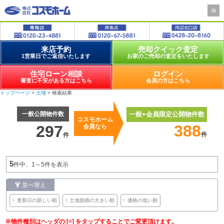
来店予約
売却クイック査定
1営業日でご返信いたします
お家のご売却の査定をいたします
住宅ローン相談
ログイン
審査に不安がある方はこちら
会員の方はこちら
トップページ
>
土地
> 検索結果
一般公開物件数
一般+会員限定公開物件数
コスモホーム
388
297
会員なら
件
件
5
件中、1～5件を表示
並べ替え
更新日の新しい順
土地面積の大きい順
価格の低い順
※物件種別はヘッダの [≡] をタップすることでご変更頂けます。