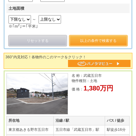
土地面積
～
2
※｢m
｣＝｢平米｣
リセットする
以上の条件で検索する
360°内見対応！各物件のこのマークをクリック！
名 称：武蔵五日市
物件種別：土地
1,380万円
価 格：
所在地
沿線 / 駅
バス / 徒歩
東京都あきる野市五日市
五日市線「武蔵五日市」駅
駅徒歩16分