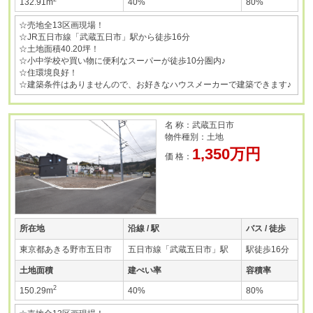
132.91m
40%
80%
☆売地全13区画現場！
☆JR五日市線「武蔵五日市」駅から徒歩16分
☆土地面積40.20坪！
☆小中学校や買い物に便利なスーパーが徒歩10分圏内♪
☆住環境良好！
☆建築条件はありませんので、お好きなハウスメーカーで建築できます♪
名 称：武蔵五日市
物件種別：土地
1,350万円
価 格：
所在地
沿線 / 駅
バス / 徒歩
東京都あきる野市五日市
五日市線「武蔵五日市」駅
駅徒歩16分
土地面積
建ぺい率
容積率
2
150.29m
40%
80%