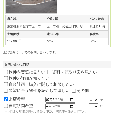
所在地
沿線 / 駅
バス / 徒歩
東京都あきる野市五日市
五日市線「武蔵五日市」駅
駅徒歩16分
土地面積
建ぺい率
容積率
2
132.90m
40%
80%
上記物件についてのお問い合わせです。
お問い合わせ内容
物件を実際に見たい
資料・間取り図を見たい
物件の詳細が知りたい
資金計画・購入に関して相談したい
希望に合う物件を紹介してほしい
その他
来店希望
時
自宅訪問希望
時
※本日より2日後以降のご希望の日取り・時間帯を選択して下さい。