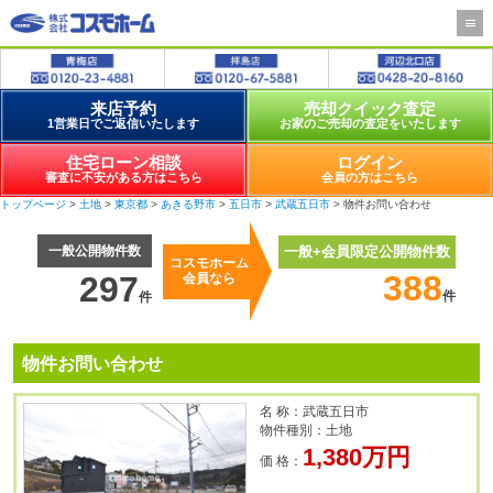
来店予約
売却クイック査定
1営業日でご返信いたします
お家のご売却の査定をいたします
住宅ローン相談
ログイン
審査に不安がある方はこちら
会員の方はこちら
トップページ
>
土地
>
東京都
>
あきる野市
>
五日市
>
武蔵五日市
> 物件お問い合わせ
一般公開物件数
一般+会員限定公開物件数
コスモホーム
388
297
会員なら
件
件
物件お問い合わせ
名 称：武蔵五日市
物件種別：土地
1,380万円
価 格：