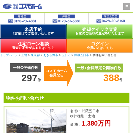
来店予約
売却クイック査定
1営業日でご返信いたします
お家のご売却の査定をいたします
住宅ローン相談
ログイン
審査に不安がある方はこちら
会員の方はこちら
トップページ
>
土地
>
東京都
>
あきる野市
>
五日市
>
武蔵五日市
> 物件お問い合わせ
一般公開物件数
一般+会員限定公開物件数
コスモホーム
388
297
会員なら
件
件
物件お問い合わせ
名 称：武蔵五日市
物件種別：土地
1,380万円
価 格：