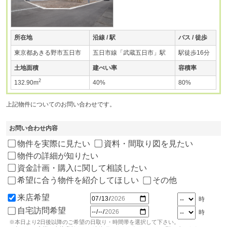
所在地
沿線 / 駅
バス / 徒歩
東京都あきる野市五日市
五日市線「武蔵五日市」駅
駅徒歩16分
土地面積
建ぺい率
容積率
2
132.90m
40%
80%
上記物件についてのお問い合わせです。
お問い合わせ内容
物件を実際に見たい
資料・間取り図を見たい
物件の詳細が知りたい
資金計画・購入に関して相談したい
希望に合う物件を紹介してほしい
その他
来店希望
時
自宅訪問希望
時
※本日より2日後以降のご希望の日取り・時間帯を選択して下さい。