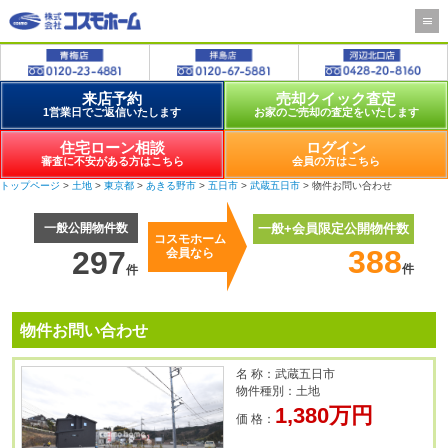
来店予約
売却クイック査定
1営業日でご返信いたします
お家のご売却の査定をいたします
住宅ローン相談
ログイン
審査に不安がある方はこちら
会員の方はこちら
トップページ
>
土地
>
東京都
>
あきる野市
>
五日市
>
武蔵五日市
> 物件お問い合わせ
一般公開物件数
一般+会員限定公開物件数
コスモホーム
388
297
会員なら
件
件
物件お問い合わせ
名 称：武蔵五日市
物件種別：土地
1,380万円
価 格：