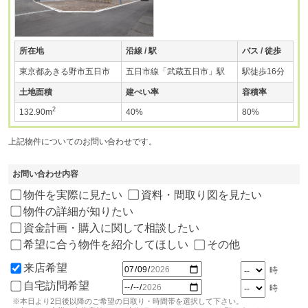
所在地
沿線 / 駅
バス / 徒歩
東京都あきる野市五日市
五日市線「武蔵五日市」駅
駅徒歩16分
土地面積
建ぺい率
容積率
2
132.90m
40%
80%
上記物件についてのお問い合わせです。
お問い合わせ内容
物件を実際に見たい
資料・間取り図を見たい
物件の詳細が知りたい
資金計画・購入に関して相談したい
希望に合う物件を紹介してほしい
その他
来店希望
時
自宅訪問希望
時
※本日より2日後以降のご希望の日取り・時間帯を選択して下さい。