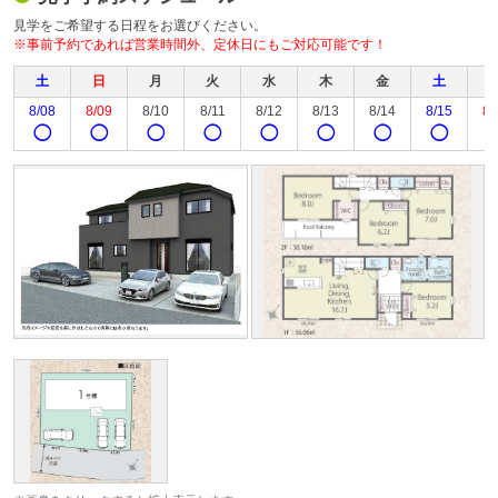
見学をご希望する日程をお選びください。
※事前予約であれば営業時間外、定休日にもご対応可能です！
土
日
月
火
水
木
金
土
8/08
8/09
8/10
8/11
8/12
8/13
8/14
8/15
8/
◯
◯
◯
◯
◯
◯
◯
◯