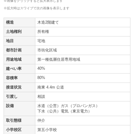
※画像をクリックすると拡大表示します
※拡大時はスワイプで次の画像を表示します
構造
木造2階建て
土地権利
所有権
地目
宅地
都市計画
市街化区域
用途地域
第一種低層住居専用地域
40%
建ぺい率
80%
容積率
接道状況
南東 4.4m 公道
引渡し
相談
設備
水道（公営）ガス（プロパンガス）
下水（公共）電気（東京電力）
取引態様
仲介
小学校区
第五小学校