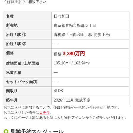
くは弊社までご相談下さい。
名称
日向和田
所在地
東京都青梅市梅郷５丁目
沿線 / 駅 ①
青梅線「日向和田」駅 徒歩 10分
—
沿線 / 駅 ②
価格
3,380万円
価格
2
2
105.16m
/ 163.94m
建物面積 /土地面積
—
私道面積
—
セットバック面積
4LDK
間取り
築年月
2026年11月 完成予定
お気に入りに追加することで、後ほど確認や一括問い合わせが可能です。
お気に入りした物件は
コチラ
、
もしくはページ上部にあるお気に入り物件アイコンからご確認いただけます。
見学予約スケジュール