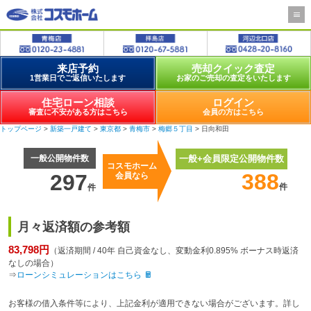
来店予約
売却クイック査定
1営業日でご返信いたします
お家のご売却の査定をいたします
住宅ローン相談
ログイン
審査に不安がある方はこちら
会員の方はこちら
トップページ
>
新築一戸建て
>
東京都
>
青梅市
>
梅郷５丁目
> 日向和田
一般公開物件数
一般+会員限定公開物件数
コスモホーム
388
297
会員なら
件
件
月々返済額の参考額
83,798円
（返済期間 / 40年 自己資金なし、変動金利0.895% ボーナス時返済
なしの場合）
⇒
ローンシミュレーションはこちら
お客様の借入条件等により、上記金利が適用できない場合がございます。詳し