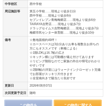
中学校区
西中学校
周辺施設等
第五小学校……現地より徒歩11分
西中学校……現地より徒歩8分
セブンイレブン青梅梅郷店……現地より徒歩6分
TAIRAYA吉野店……現地より徒歩7分
ドラッグセイムス吉野梅郷店……現地より徒歩7分
梅郷市民センター体育館……現地より徒歩10分
備考
☆敷地面積約49坪！
☆カースペースは3台分ありお車を複数台お持ちの
方にもオススメです（車種による）
☆1階LDKは16.7帖の広さ
☆キッチン横には可動棚が備え付けてあります
☆リビング階段なのでご家族の外出や帰宅がわかり
やすいです
☆2階8帖の洋室にはウォークインクローゼット完備
でお部屋がスッキリ片付きます
☆全室南向きで陽当たり良好です
更新日
2026年08月07日
次回更新予定日
随時
この物件を
この物件に関する