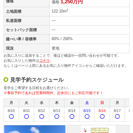
価格
1,250万円
価格
2
122.10m
土地面積
—
私道面積
—
セットバック面積
60% / 200%
建ぺい率 / 容積率
現況
更地
お気に入りに追加することで、後ほど確認や一括問い合わせが可能です。
お気に入りした物件は
コチラ
、
もしくはページ上部にあるお気に入り物件アイコンからご確認いただけます。
見学予約スケジュール
見学をご希望する日程をお選びください。
※事前予約であれば営業時間外、定休日にもご対応可能です！
月
火
水
木
金
土
日
月
8/10
8/11
8/12
8/13
8/14
8/15
8/16
8/17
8/
◯
◯
◯
◯
◯
◯
◯
◯