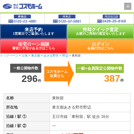
来店予約
売却クイック査定
1営業日でご返信いたします
お家のご売却の査定をいたします
住宅ローン相談
ログイン
審査に不安がある方はこちら
会員の方はこちら
トップページ
>
土地
>
東京都
>
あきる野市
>
野辺
> 東秋留
一般公開物件数
一般+会員限定公開物件数
コスモホーム
387
296
会員なら
件
件
名称
東秋留
所在地
東京都あきる野市野辺
沿線 / 駅 ①
五日市線「東秋留」駅 徒歩 16分
—
沿線 / 駅 ②