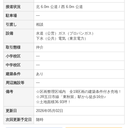
接道状況
北 6.0m 公道 / 西 6.0m 公道
—
駐車場
引渡し
相談
設備
水道（公営）ガス（プロパンガス）
下水（公共）電気（東京電力）
取引態様
仲介
—
小学校区
—
中学校区
建築条件
あり
—
周辺施設等
備考
☆区画整理区域内 全19区画の建築条件付き売地！
☆JR五日市線「東秋留」駅から徒歩16分♪
☆土地面積36.93坪！
更新日
2026年05月02日
次回更新予定日
随時