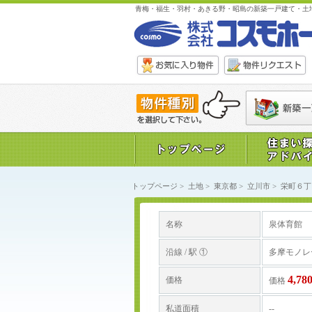
青梅・福生・羽村・あきる野・昭島の新築一戸建て・土
トップページ
>
土地
>
東京都
>
立川市
>
栄町６丁
名称
泉体育館
沿線 / 駅 ①
多摩モノレ
4,7
価格
価格
私道面積
--