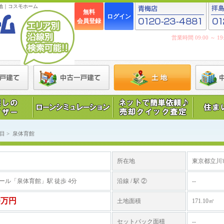
地｜コスモホーム
無料
ログイン
会員登録
営業時間 09:00 ～ 
目
>
泉体育館
所在地
東京都立川
ール「泉体育館」駅 徒歩 4分
沿線 / 駅 ②
--
80万円
土地面積
171.10㎡
セットバック面積
--