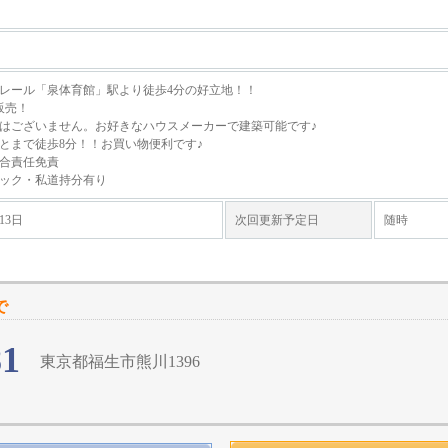
レール「泉体育館」駅より徒歩4分の好立地！！
販売！
はございません。お好きなハウスメーカーで建築可能です♪
とまで徒歩8分！！お買い物便利です♪
合責任免責
ック・私道持分有り
13日
次回更新予定日
随時
で
81
東京都福生市熊川1396