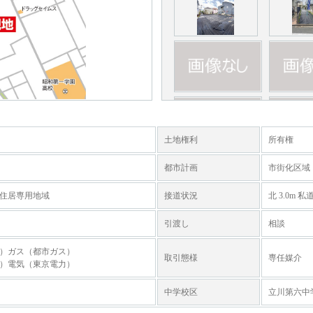
土地権利
所有権
都市計画
市街化区域
住居専用地域
接道状況
北 3.0m 私道
引渡し
相談
）ガス（都市ガス）
取引態様
専任媒介
）電気（東京電力）
中学校区
立川第六中