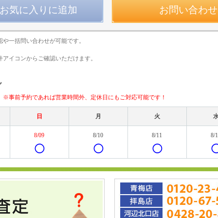
お問い合わせ
認や一括問い合わせが可能です。
件アイコンからご確認いただけます。
ル
。
※事前予約であれば営業時間外、定休日にもご対応可能です！
日
月
火
8/09
8/10
8/11
8/
◯
◯
◯