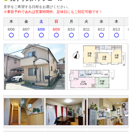
見学をご希望する日程をお選びください。
※事前予約であれば営業時間外、定休日にもご対応可能です！
木
金
土
日
月
火
水
木
8/06
8/07
8/08
8/09
8/10
8/11
8/12
8/13
8/
◯
◯
◯
◯
◯
◯
◯
◯