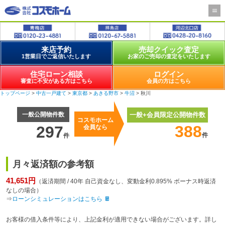
来店予約
売却クイック査定
1営業日でご返信いたします
お家のご売却の査定をいたします
住宅ローン相談
ログイン
審査に不安がある方はこちら
会員の方はこちら
トップページ
>
中古一戸建て
>
東京都
>
あきる野市
>
牛沼
> 秋川
一般公開物件数
一般+会員限定公開物件数
コスモホーム
388
297
会員なら
件
件
月々返済額の参考額
41,651円
（返済期間 / 40年 自己資金なし、変動金利0.895% ボーナス時返済
なしの場合）
⇒
ローンシミュレーションはこちら
お客様の借入条件等により、上記金利が適用できない場合がございます。詳し