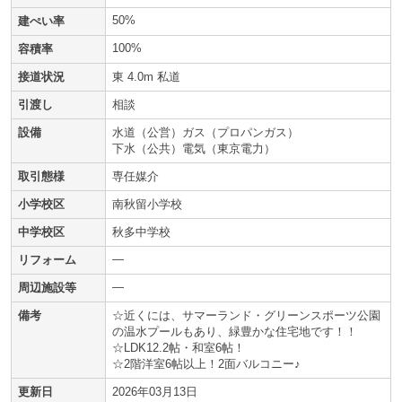
50%
建ぺい率
100%
容積率
接道状況
東 4.0m 私道
引渡し
相談
設備
水道（公営）ガス（プロパンガス）
下水（公共）電気（東京電力）
取引態様
専任媒介
小学校区
南秋留小学校
中学校区
秋多中学校
—
リフォーム
—
周辺施設等
備考
☆近くには、サマーランド・グリーンスポーツ公園
の温水プールもあり、緑豊かな住宅地です！！
☆LDK12.2帖・和室6帖！
☆2階洋室6帖以上！2面バルコニー♪
更新日
2026年03月13日