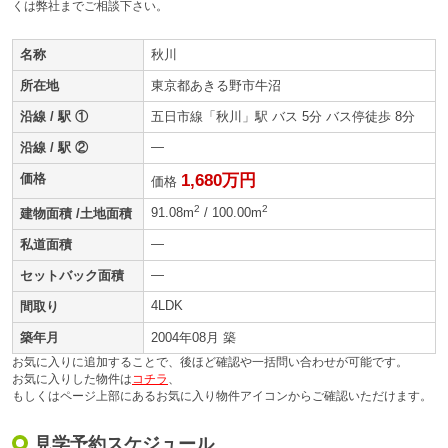
くは弊社までご相談下さい。
名称
秋川
所在地
東京都あきる野市牛沼
沿線 / 駅 ①
五日市線「秋川」駅 バス 5分 バス停徒歩 8分
—
沿線 / 駅 ②
価格
1,680万円
価格
2
2
91.08m
/ 100.00m
建物面積 /土地面積
—
私道面積
—
セットバック面積
4LDK
間取り
築年月
2004年08月 築
お気に入りに追加することで、後ほど確認や一括問い合わせが可能です。
お気に入りした物件は
コチラ
、
もしくはページ上部にあるお気に入り物件アイコンからご確認いただけます。
見学予約スケジュール