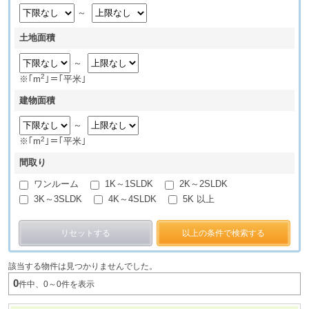
～
土地面積
～
2
※｢m
｣＝｢平米｣
建物面積
～
2
※｢m
｣＝｢平米｣
間取り
ワンルーム
1K～1SLDK
2K～2SLDK
3K～3SLDK
4K～4SLDK
5K 以上
リセットする
以上の条件で検索する
該当する物件は見つかりませんでした。
0
件中、0～0件を表示