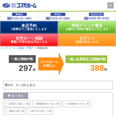
来店予約
売却クイック査定
1営業日でご返信いたします
お家のご売却の査定をいたします
住宅ローン相談
ログイン
審査に不安がある方はこちら
会員の方はこちら
トップページ
>
新築一戸建て
> 検索結果
一般公開物件数
一般+会員限定公開物件数
コスモホーム
388
297
会員なら
件
件
0
件中、0～0件を表示
並べ替え
更新日の新しい順
建物面積の大きい順
土地面積の大きい順
価格の低い順
築年月の新しい順