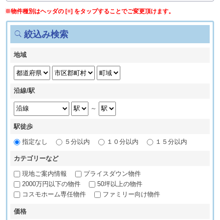
※物件種別はヘッダの [≡] をタップすることでご変更頂けます。
絞込み検索
地域
沿線/駅
～
駅徒歩
指定なし
５分以内
１０分以内
１５分以内
カテゴリーなど
現地ご案内情報
プライスダウン物件
2000万円以下の物件
50坪以上の物件
コスモホーム専任物件
ファミリー向け物件
価格