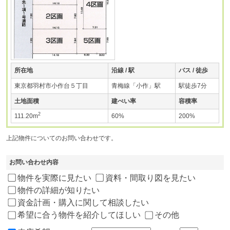
所在地
沿線 / 駅
バス / 徒歩
東京都羽村市小作台５丁目
青梅線「小作」駅
駅徒歩7分
土地面積
建ぺい率
容積率
2
111.20m
60%
200%
上記物件についてのお問い合わせです。
お問い合わせ内容
物件を実際に見たい
資料・間取り図を見たい
物件の詳細が知りたい
資金計画・購入に関して相談したい
希望に合う物件を紹介してほしい
その他