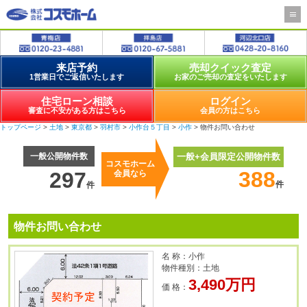
来店予約
売却クイック査定
1営業日でご返信いたします
お家のご売却の査定をいたします
住宅ローン相談
ログイン
審査に不安がある方はこちら
会員の方はこちら
トップページ
>
土地
>
東京都
>
羽村市
>
小作台５丁目
>
小作
> 物件お問い合わせ
一般公開物件数
一般+会員限定公開物件数
コスモホーム
388
297
会員なら
件
件
物件お問い合わせ
名 称：小作
物件種別：土地
3,490万円
価 格：